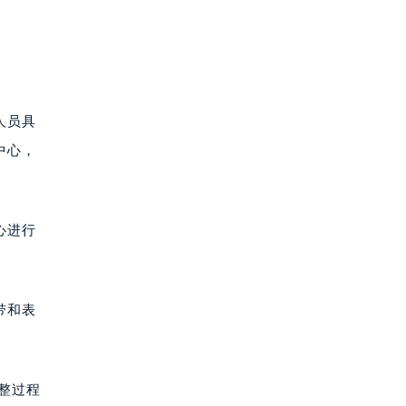
人员具
中心，
心进行
带和表
整过程