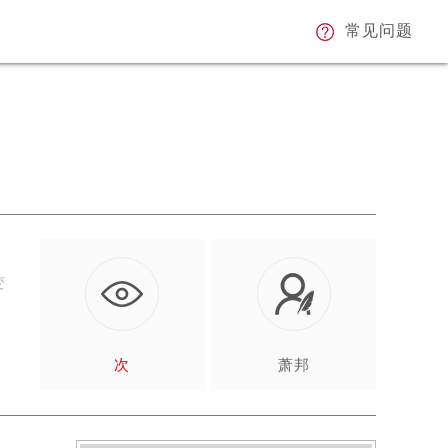
常见问题
变
，
次
萧邦