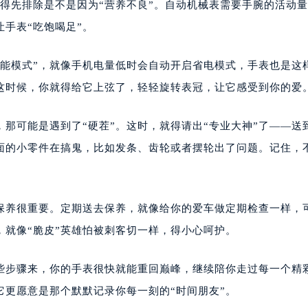
你得先排除是不是因为“营养不良”。自动机械表需要手腕的活动
让手表“吃饱喝足”。
节能模式”，就像手机电量低时会自动开启省电模式，手表也是这
”这时候，你就得给它上弦了，轻轻旋转表冠，让它感受到你的爱
，那可能是遇到了“硬茬”。这时，就得请出“专业大神”了——送
面的小零件在搞鬼，比如发条、齿轮或者摆轮出了问题。记住，
常保养很重要。定期送去保养，就像给你的爱车做定期检查一样，
就像“脆皮”英雄怕被刺客切一样，得小心呵护。
这些步骤来，你的手表很快就能重回巅峰，继续陪你走过每一个精
它更愿意是那个默默记录你每一刻的“时间朋友”。