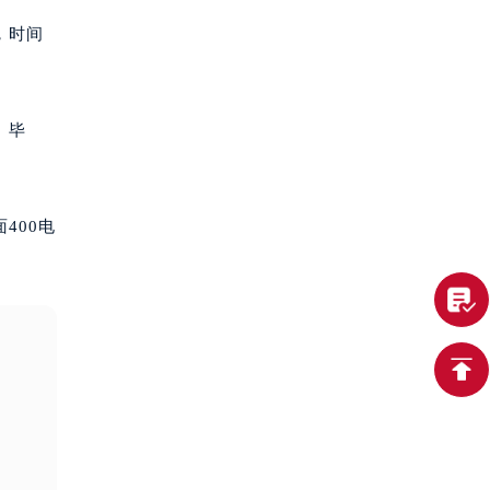
，时间
。毕
400电