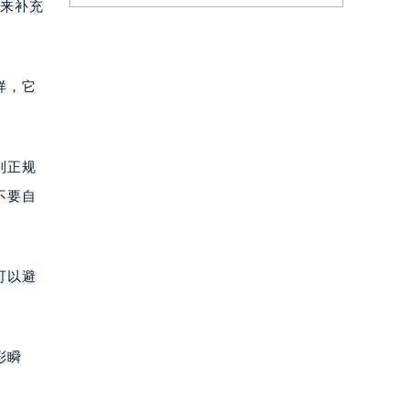
量来补充
样，它
。
到正规
不要自
可以避
彩瞬