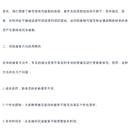
首先，我们需要了解导致表壳破裂的原因。最常见的原因包括但不限于：意外撞击、跌
落、长时间处于极端温度环境或受到强烈震动。这些因素都可能导致金属或陶瓷材质的表
壳产生裂痕或完全破裂。
二、传统修复方法的局限性
在传统修复方法中，常见的做法是将手表送到专业的维修店进行更换新表壳。然而，这种
方法存在几个问题：
1.成本高昂：新表壳的价格通常不菲。
2.个性化限制：大多数维修店提供的服务可能无法满足个性化需求。
3.等待时间长：从送修到完成修复可能需要较长时间。