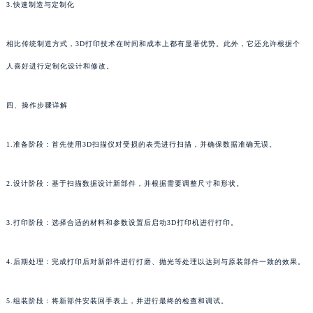
3.快速制造与定制化
相比传统制造方式，3D打印技术在时间和成本上都有显著优势。此外，它还允许根据个
人喜好进行定制化设计和修改。
四、操作步骤详解
1.准备阶段：首先使用3D扫描仪对受损的表壳进行扫描，并确保数据准确无误。
2.设计阶段：基于扫描数据设计新部件，并根据需要调整尺寸和形状。
3.打印阶段：选择合适的材料和参数设置后启动3D打印机进行打印。
4.后期处理：完成打印后对新部件进行打磨、抛光等处理以达到与原装部件一致的效果。
5.组装阶段：将新部件安装回手表上，并进行最终的检查和调试。