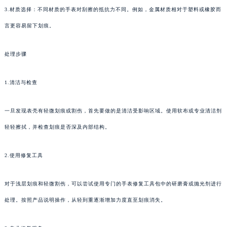
3.材质选择：不同材质的手表对刮擦的抵抗力不同。例如，金属材质相对于塑料或橡胶而
言更容易留下划痕。
处理步骤
1.清洁与检查
一旦发现表壳有轻微划痕或割伤，首先要做的是清洁受影响区域。使用软布或专业清洁剂
轻轻擦拭，并检查划痕是否深及内部结构。
2.使用修复工具
对于浅层划痕和轻微割伤，可以尝试使用专门的手表修复工具包中的研磨膏或抛光剂进行
处理。按照产品说明操作，从轻到重逐渐增加力度直至划痕消失。