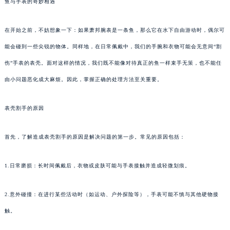
鱼与手表的奇妙相遇
在开始之前，不妨想象一下：如果萧邦腕表是一条鱼，那么它在水下自由游动时，偶尔可
能会碰到一些尖锐的物体。同样地，在日常佩戴中，我们的手腕和衣物可能会无意间“割
伤”手表的表壳。面对这样的情况，我们既不能像对待真正的鱼一样束手无策，也不能任
由小问题恶化成大麻烦。因此，掌握正确的处理方法至关重要。
表壳割手的原因
首先，了解造成表壳割手的原因是解决问题的第一步。常见的原因包括：
1.日常磨损：长时间佩戴后，衣物或皮肤可能与手表接触并造成轻微划痕。
2.意外碰撞：在进行某些活动时（如运动、户外探险等），手表可能不慎与其他硬物接
触。