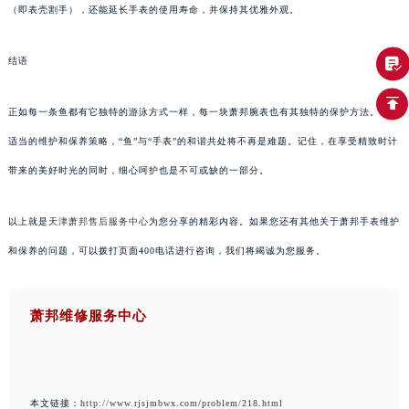
（即表壳割手），还能延长手表的使用寿命，并保持其优雅外观。
结语
正如每一条鱼都有它独特的游泳方式一样，每一块萧邦腕表也有其独特的保护方法。通过
适当的维护和保养策略，“鱼”与“手表”的和谐共处将不再是难题。记住，在享受精致时计
带来的美好时光的同时，细心呵护也是不可或缺的一部分。
以上就是
天津萧邦售后服务中心
为您分享的精彩内容。如果您还有其他关于萧邦手表维护
和保养的问题，可以拨打页面400电话进行咨询，我们将竭诚为您服务。
萧邦维修服务中心
本文链接：
http://www.rjsjmbwx.com/problem/218.html