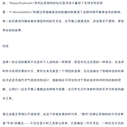
如，“HappyDiamonds”系列以其独特的钻石悬浮设计赢得了全球女性的喜
爱；“L’HeureduDésir”则通过其细腻复杂的机械结构展现了品牌对细节极致追求的精神。
每一款经典系列腕表都仿佛是时间的艺术品，在手腕上缓缓流转，讲述着关于爱情、梦想
和自由的故事。
结语
选择一款合适的腕表不仅是对个人品味的一种展现，更是对生活态度的一种表达。在追求
时尚与实用并重的今天，萧邦女表无疑是一个理想的选择。无论是融合了智能科技的经典
款式还是充满艺术气息的传统设计，都能满足不同女性对于美的追求和对时间的独特理
解。让我们一起在手腕上佩戴这份精致与优雅，在日常生活中体验时间的艺术与科技的融
合之美。
通过这篇文章我们不难发现，在这个快速发展的时代里，“萧邦”品牌以其独特的方式诠释
着“手表”的概念——不仅仅是计时工具那么简单。它更像是一件艺术品、一种生活方式的