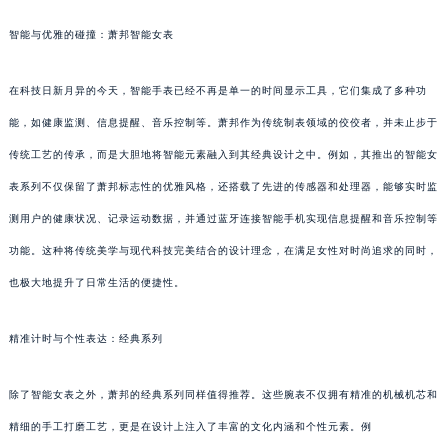
智能与优雅的碰撞：萧邦智能女表
在科技日新月异的今天，智能手表已经不再是单一的时间显示工具，它们集成了多种功
能，如健康监测、信息提醒、音乐控制等。萧邦作为传统制表领域的佼佼者，并未止步于
传统工艺的传承，而是大胆地将智能元素融入到其经典设计之中。例如，其推出的智能女
表系列不仅保留了萧邦标志性的优雅风格，还搭载了先进的传感器和处理器，能够实时监
测用户的健康状况、记录运动数据，并通过蓝牙连接智能手机实现信息提醒和音乐控制等
功能。这种将传统美学与现代科技完美结合的设计理念，在满足女性对时尚追求的同时，
也极大地提升了日常生活的便捷性。
精准计时与个性表达：经典系列
除了智能女表之外，萧邦的经典系列同样值得推荐。这些腕表不仅拥有精准的机械机芯和
精细的手工打磨工艺，更是在设计上注入了丰富的文化内涵和个性元素。例