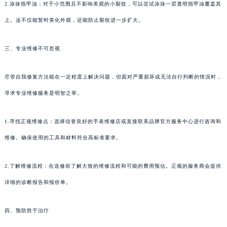
2.涂抹指甲油：对于小范围且不影响美观的小裂纹，可以尝试涂抹一层透明指甲油覆盖其
上。这不仅能暂时美化外观，还能防止裂纹进一步扩大。
三、专业维修不可忽视
尽管自我修复方法能在一定程度上解决问题，但面对严重损坏或无法自行判断的情况时，
寻求专业维修服务是明智之举。
1.寻找正规维修点：选择信誉良好的手表维修店或直接联系品牌官方服务中心进行咨询和
维修。确保使用的工具和材料符合高标准要求。
2.了解维修流程：在送修前了解大致的维修流程和可能的费用预估。正规的服务商会提供
详细的诊断报告和报价单。
四、预防胜于治疗