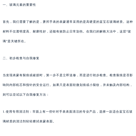
一、玻璃元素的重要性
首先，我们需要了解的是，萧邦手表的表蒙通常采用的是高硬度的蓝宝石玻璃材质。这种
材料不仅透明度高、耐磨性好，还能有效防止日常划伤。在我们的解救大法中，这层“玻
璃”是关键所在。
二、初步检查与自我修复
当发现表蒙有裂痕或破损时，第一步不是立即送修，而是进行初步检查。检查裂痕是否影
响到内部机芯和指针的安全运行。如果只是表面轻微划痕或小裂纹，并未触及内部结构，
则可以尝试以下自我修复方法：
1.使用专用清洁剂：市面上有一些针对手表表面清洁的专业产品，选择一款适合蓝宝石玻
璃材质的清洁剂轻轻擦拭表蒙表面。