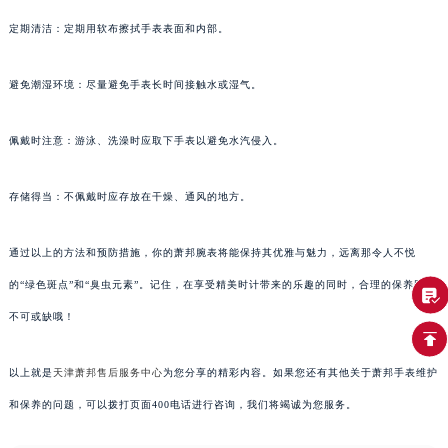
定期清洁：定期用软布擦拭手表表面和内部。
避免潮湿环境：尽量避免手表长时间接触水或湿气。
佩戴时注意：游泳、洗澡时应取下手表以避免水汽侵入。
存储得当：不佩戴时应存放在干燥、通风的地方。
通过以上的方法和预防措施，你的萧邦腕表将能保持其优雅与魅力，远离那令人不悦
的“绿色斑点”和“臭虫元素”。记住，在享受精美时计带来的乐趣的同时，合理的保养同样
不可或缺哦！
以上就是
天津萧邦售后服务中心
为您分享的精彩内容。如果您还有其他关于萧邦手表维护
和保养的问题，可以拨打页面400电话进行咨询，我们将竭诚为您服务。