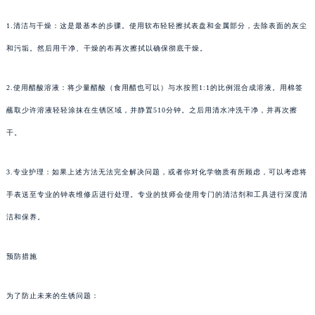
1.清洁与干燥：这是最基本的步骤。使用软布轻轻擦拭表盘和金属部分，去除表面的灰尘
和污垢。然后用干净、干燥的布再次擦拭以确保彻底干燥。
2.使用醋酸溶液：将少量醋酸（食用醋也可以）与水按照1:1的比例混合成溶液。用棉签
蘸取少许溶液轻轻涂抹在生锈区域，并静置510分钟。之后用清水冲洗干净，并再次擦
干。
3.专业护理：如果上述方法无法完全解决问题，或者你对化学物质有所顾虑，可以考虑将
手表送至专业的钟表维修店进行处理。专业的技师会使用专门的清洁剂和工具进行深度清
洁和保养。
预防措施
为了防止未来的生锈问题：