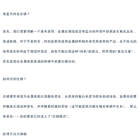
表盘为何会生锈？
首先，我们需要理解一个基本原理：金属在潮湿或含有盐分的环境中容易发生氧化反应，
形成铁锈。对于手表而言，特别是那些使用金属材料制作表壳和表带的产品，在不恰当的
保养或长时间处于潮湿环境后，就有可能出现这种“绿色”的斑点。而所谓的“臭虫元素”，
其实是指在金属表面形成的铁锈中的微生物活动。
如何识别生锈？
生锈通常表现为金属表面出现颜色变化，从原来的银白色变为暗灰色或绿色。如果你的萧
邦腕表出现这种变化，并伴随着轻微的异味（这可能是因为微生物在铁锈中生长），那么
恭喜你——你的爱表已经进入了“生锈模式”。
处理方法大揭秘