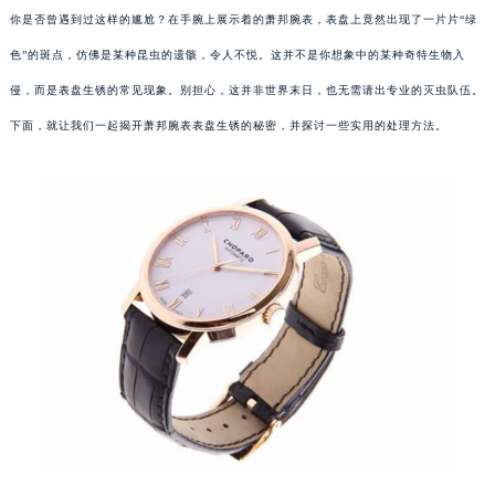
你是否曾遇到过这样的尴尬？在手腕上展示着的萧邦腕表，表盘上竟然出现了一片片“绿
色”的斑点，仿佛是某种昆虫的遗骸，令人不悦。这并不是你想象中的某种奇特生物入
侵，而是表盘生锈的常见现象。别担心，这并非世界末日，也无需请出专业的灭虫队伍。
下面，就让我们一起揭开萧邦腕表表盘生锈的秘密，并探讨一些实用的处理方法。