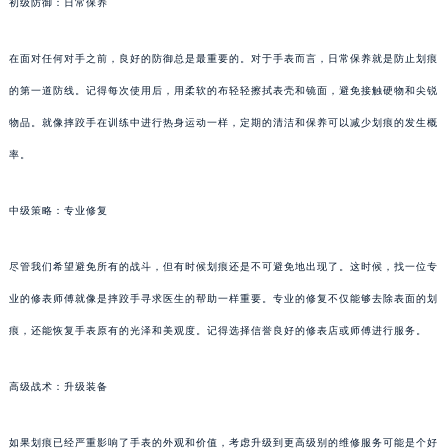
初级防御：日常保养
在面对任何对手之前，良好的防御总是最重要的。对于手表而言，日常保养就是防止划痕
的第一道防线。记得每次使用后，用柔软的布轻轻擦拭表壳和镜面，避免接触硬物和尖锐
物品。就像摔跤手在训练中进行热身运动一样，定期的清洁和保养可以减少划痕的发生概
率。
中级策略：专业修复
尽管我们希望避免所有的战斗，但有时候划痕还是不可避免地出现了。这时候，找一位专
业的修表师傅就像是摔跤手寻求医生的帮助一样重要。专业的修复不仅能够去除表面的划
痕，还能恢复手表原有的光泽和美观度。记得选择信誉良好的修表店或师傅进行服务。
高级战术：升级装备
如果划痕已经严重影响了手表的外观和价值，考虑升级到更高级别的维修服务可能是个好