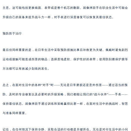
主意。这可能包括更换镜面、表带或是整个机芯的翻新。就像摔跤手在职业生涯中可能会
升级自己的装备来提升战斗力一样，对手表进行深度修复可以恢复其最佳状态。
预防胜于治疗
最后但同样重要的是，在日常生活中采取预防措施比事后补救更为关键。佩戴时避免剧烈
运动或接触可能造成伤害的物品；选择质地柔软、保护性好的表带；使用防刮擦保护膜等
方法都可以有效减少划痕的发生。
总之，在面对生活中的各种“对手”时——无论是日常磨损还是意外伤害——通过适当的预
防、及时的专业修复以及必要时的升级策略，我们都能让我们的“战斗伙伴”——手表——
保持最佳状态。就像摔跤手通过训练和策略赢得比赛一样，在面对生活中的挑战时，智慧
与准备同样重要。
记住，在任何情况下保持冷静、采取合适的行动都是关键所在。无论是对付生活中的小问