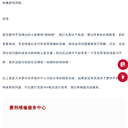
机械损伤风险。
结语
面对萧邦手表偶尔的小故障和“闹情绪”，我们无需过于焦虑。通过简单的自我检查、及时
更换电池、专业维修以及日常保养措施的实施，相信这些问题都将迎刃而解。记住，在处
理任何问题时保持冷静和耐心是关键！而在此过程中不妨享受一下苦瓜带来的清新与平
静，或许还能为你的生活增添一份独特的风味呢！
以上就是
天津萧邦保养服务中心
为您分享的精彩内容。如果您还有其他关于萧邦手表维护
和保养的问题，可以拨打页面400电话进行咨询，我们将竭诚为您服务。
萧邦维修服务中心