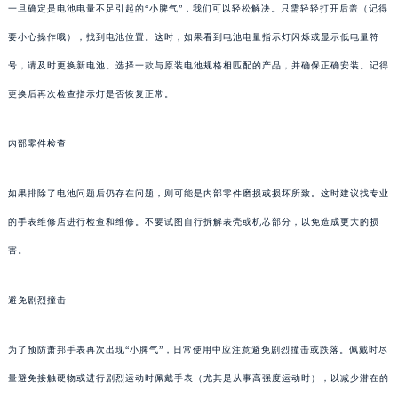
一旦确定是电池电量不足引起的“小脾气”，我们可以轻松解决。只需轻轻打开后盖（记得
要小心操作哦），找到电池位置。这时，如果看到电池电量指示灯闪烁或显示低电量符
号，请及时更换新电池。选择一款与原装电池规格相匹配的产品，并确保正确安装。记得
更换后再次检查指示灯是否恢复正常。
内部零件检查
如果排除了电池问题后仍存在问题，则可能是内部零件磨损或损坏所致。这时建议找专业
的手表维修店进行检查和维修。不要试图自行拆解表壳或机芯部分，以免造成更大的损
害。
避免剧烈撞击
为了预防萧邦手表再次出现“小脾气”，日常使用中应注意避免剧烈撞击或跌落。佩戴时尽
量避免接触硬物或进行剧烈运动时佩戴手表（尤其是从事高强度运动时），以减少潜在的