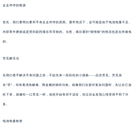
走走停停的根源
首先，我们要明白萧邦手表走走停停的原因。通常情况下，这可能是由于电池电量不足、
内部零件磨损或是受到剧烈撞击等导致的。当然，偶尔遇到“闹情绪”的情况也是在所难免
的。
苦瓜解压法
在我们着手解决手表问题之前，不妨先来一段轻松的小插曲——品尝苦瓜。苦瓜虽
名“苦”，却有着清热解毒、降血糖的独特功效。就像我们在面对复杂问题时，先让自己放
松下来，就像吃一口苦瓜一样，虽然开始有些不适应，但过后会发现心情变得平和了许
多。
电池电量检查