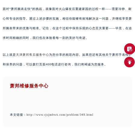
面对“萧邦腕表走快”的挑战，就像面对火山爆发后重建家园的过程一样——需要冷静、耐
心和专业的指导。通过上述步骤的实施，相信你能够有效地解决这一问题，并继续享受萧
邦腕表带来的优雅与精准。记住，在这个过程中保持乐观的心态至关重要——毕竟，在追
求时间精确的同时，我们也在体验着每一刻的美好与奇迹。
以上就是
天津萧邦售后服务中心
为您分享的精彩内容。如果您还有其他关于萧邦手表维护
和保养的问题，可以拨打页面400电话进行咨询，我们将竭诚为您服务。
萧邦维修服务中心
本文链接：
http://www.rjsjmbwx.com/problem/349.html