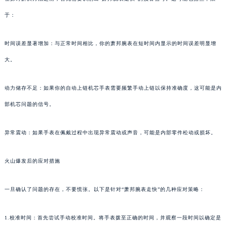
于：
时间误差显著增加：与正常时间相比，你的萧邦腕表在短时间内显示的时间误差明显增
大。
动力储存不足：如果你的自动上链机芯手表需要频繁手动上链以保持准确度，这可能是内
部机芯问题的信号。
异常震动：如果手表在佩戴过程中出现异常震动或声音，可能是内部零件松动或损坏。
火山爆发后的应对措施
一旦确认了问题的存在，不要慌张。以下是针对“萧邦腕表走快”的几种应对策略：
1.校准时间：首先尝试手动校准时间。将手表拨至正确的时间，并观察一段时间以确定是