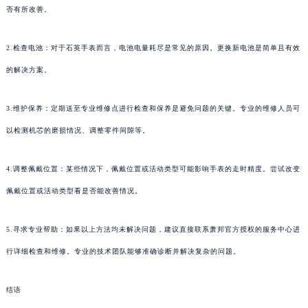
否有所改善。
2.检查电池：对于石英手表而言，电池电量耗尽是常见的原因。更换新电池是简单且有效
的解决方案。
3.维护保养：定期送至专业维修点进行检查和保养是避免问题的关键。专业的维修人员可
以检测机芯的磨损情况、调整零件间隙等。
4.调整佩戴位置：某些情况下，佩戴位置或活动类型可能影响手表的走时精度。尝试改变
佩戴位置或活动类型看是否能改善情况。
5.寻求专业帮助：如果以上方法均未解决问题，建议直接联系萧邦官方授权的服务中心进
行详细检查和维修。专业的技术团队能够准确诊断并解决复杂的问题。
结语