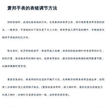
萧邦手表的表链调节方法
拆卸表链时，必须比较表链的方向。在准备拆卸表带之前，请仔细查看表带背面的箭
头。一般来说，手表链的向下箭头是下大上小的。将表带放入调节器的槽中，并根据箭头
瞄准手表链的扣孔方向。
取出表钉。松开拆卸机把手，将表带放入表糟，保持拆卸机的钢针对准表带的针孔，
轻轻拧紧，将连接表带的钢针顶出。如果表带较长，建议拆卸表链两侧的相同数量节数，
以确保佩戴时更舒适。
重新安装表钉。将表带拆到合适的手腕尺寸后，先将断开的两条表带连接起来，按照
第二步将钢针顶入或用锤子敲击。(重新组装表带时，插入钢针时，最好在箭头的相反方
向插入钢针，在钢针日选择先进的一端，这样更容易安装)。