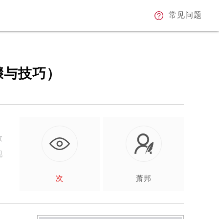
常见问题
骤与技巧）
故
现
次
萧邦