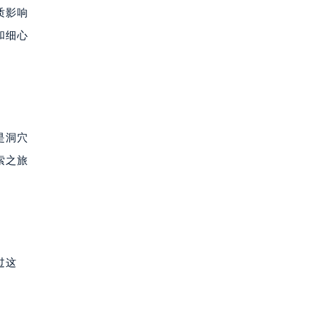
质影响
和细心
是洞穴
索之旅
过这