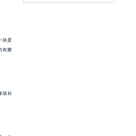
一块柔
的布擦
够填补
。