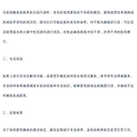
当发现腕表表面有灰尘或污渍时，首先应使用柔软的干布轻轻擦拭。避免使用含有酒精或
其他化学溶剂的清洁剂，因为它们可能会损坏表壳和表带。对于较为顽固的污渍，可以尝
试使用温水和少量中性洗涤剂进行清洗，但务必确保彻底冲洗干净，并用干净的软布擦
干。
二、专业清洗
如果上述方法无法解决问题，或者您不确定如何安全地清洁腕表，请寻求专业维修服务。
专业的钟表维修师拥有丰富的经验和专业知识，能够更有效地去除顽固污渍，并确保不会
对腕表造成损害。
三、定期保养
为了保持萧邦腕表的最佳状态，建议定期进行专业保养。这包括检查机芯是否正常工作、