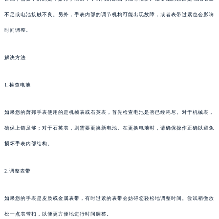
不足或电池接触不良。另外，手表内部的调节机构可能出现故障，或者表带过紧也会影响
时间调整。
解决方法
1.检查电池
如果您的萧邦手表使用的是机械表或石英表，首先检查电池是否已经耗尽。对于机械表，
确保上链足够；对于石英表，则需要更换新电池。在更换电池时，请确保操作正确以避免
损坏手表内部结构。
2.调整表带
如果您的手表是皮质或金属表带，有时过紧的表带会妨碍您轻松地调整时间。尝试稍微放
松一点表带扣，以便更方便地进行时间调整。