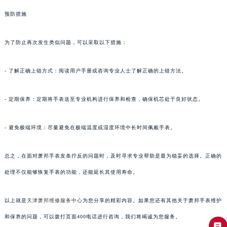
预防措施
为了防止再次发生类似问题，可以采取以下措施：
- 了解正确上链方式：阅读用户手册或咨询专业人士了解正确的上链方法。
- 定期保养：定期将手表送至专业机构进行保养和检查，确保机芯处于良好状态。
- 避免极端环境：尽量避免在极端温度或湿度环境中长时间佩戴手表。
总之，在面对萧邦手表发条拧反的问题时，及时寻求专业帮助是最为稳妥的选择。正确的
处理不仅能够恢复手表的功能，还能延长其使用寿命。
以上就是
天津萧邦维修服务中心
为您分享的精彩内容。如果您还有其他关于萧邦手表维护
和保养的问题，可以拨打页面400电话进行咨询，我们将竭诚为您服务。