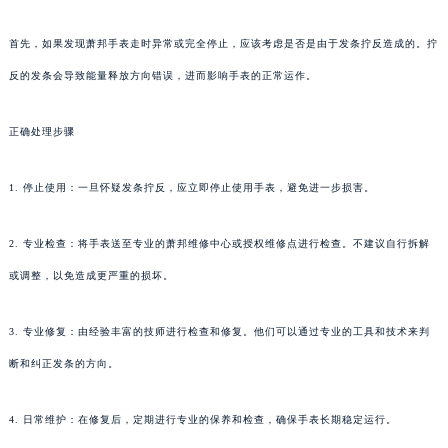
首先，如果发现萧邦手表走时异常或完全停止，应该考虑是否是由于发条拧反造成的。拧
反的发条会导致能量释放方向错误，进而影响手表的正常运作。
正确处理步骤
1. 停止使用：一旦怀疑发条拧反，应立即停止使用手表，避免进一步损害。
2. 专业检查：将手表送至专业的萧邦维修中心或授权维修点进行检查。不建议自行拆解
或调整，以免造成更严重的损坏。
3. 专业修复：由经验丰富的技师进行检查和修复。他们可以通过专业的工具和技术来判
断和纠正发条的方向。
4. 日常维护：在修复后，定期进行专业的保养和检查，确保手表长期稳定运行。