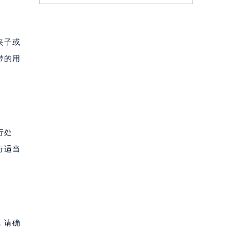
夹子或
带的用
行处
行适当
，请确