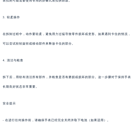
表扣则可能需要使用专用的折叠式表扣拆卸器。
3. 轻柔操作
在拆卸过程中，动作要轻柔，避免用力过猛导致零件损坏或变形。如果遇到卡住的情况，
可以尝试轻轻旋转或移动部件来释放卡住的部分。
4. 清洁与检查
拆下后，用软布清洁所有部件，并检查是否有磨损或损坏的部分。这一步骤对于保持手表
长期良好状态非常重要。
安全提示
- 在进行任何操作前，请确保手表已经完全关闭并取下电池（如果适用）。