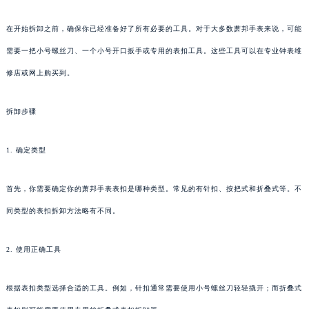
在开始拆卸之前，确保你已经准备好了所有必要的工具。对于大多数萧邦手表来说，可能
需要一把小号螺丝刀、一个小号开口扳手或专用的表扣工具。这些工具可以在专业钟表维
修店或网上购买到。
拆卸步骤
1. 确定类型
首先，你需要确定你的萧邦手表表扣是哪种类型。常见的有针扣、按把式和折叠式等。不
同类型的表扣拆卸方法略有不同。
2. 使用正确工具
根据表扣类型选择合适的工具。例如，针扣通常需要使用小号螺丝刀轻轻撬开；而折叠式