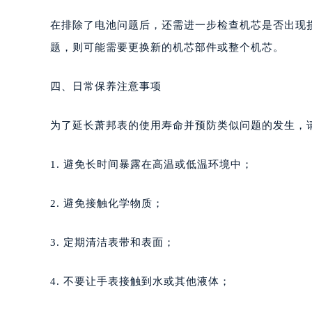
在排除了电池问题后，还需进一步检查机芯是否出现
题，则可能需要更换新的机芯部件或整个机芯。
四、日常保养注意事项
为了延长萧邦表的使用寿命并预防类似问题的发生，
1. 避免长时间暴露在高温或低温环境中；
2. 避免接触化学物质；
3. 定期清洁表带和表面；
4. 不要让手表接触到水或其他液体；