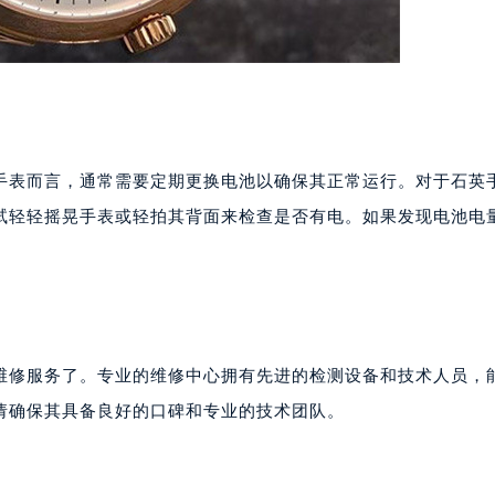
手表而言，通常需要定期更换电池以确保其正常运行。对于石英
试轻轻摇晃手表或轻拍其背面来检查是否有电。如果发现电池电
维修服务了。专业的维修中心拥有先进的检测设备和技术人员，
请确保其具备良好的口碑和专业的技术团队。