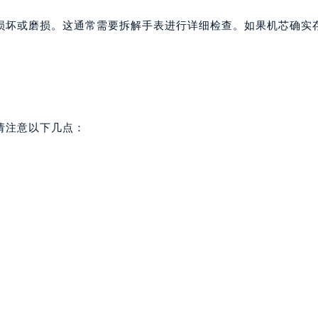
损坏或磨损。这通常需要拆解手表进行详细检查。如果机芯确实
请注意以下几点：