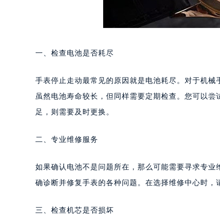
一、检查电池是否耗尽
手表停止走动最常见的原因就是电池耗尽。对于机械
虽然电池寿命较长，但同样需要定期检查。您可以尝
足，则需要及时更换。
二、专业维修服务
如果确认电池不是问题所在，那么可能需要寻求专业
确诊断并修复手表的各种问题。在选择维修中心时，
三、检查机芯是否损坏