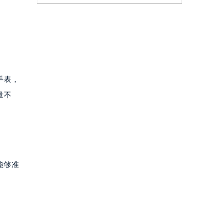
手表，
量不
能够准