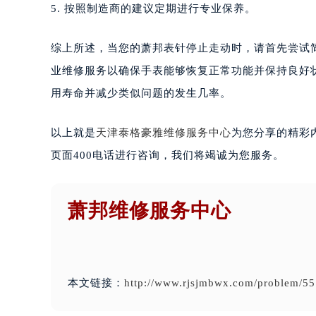
5. 按照制造商的建议定期进行专业保养。
综上所述，当您的萧邦表针停止走动时，请首先尝试
业维修服务以确保手表能够恢复正常功能并保持良好
用寿命并减少类似问题的发生几率。
以上就是
天津泰格豪雅维修服务中心
为您分享的精彩
页面400电话进行咨询，我们将竭诚为您服务。
萧邦维修服务中心
本文链接：
http://www.rjsjmbwx.com/problem/55