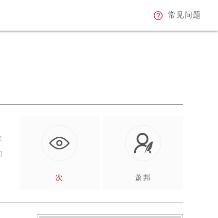
常见问题
全
的
次
萧邦