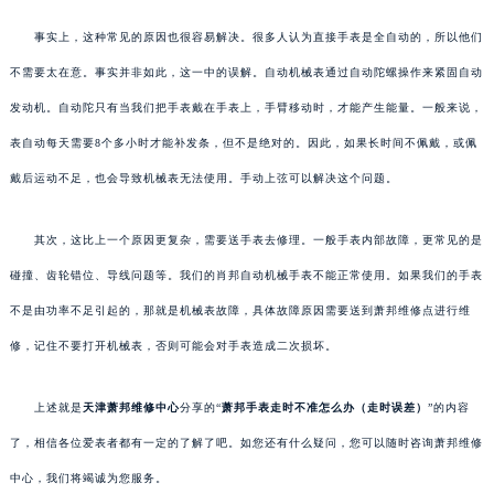
事实上，这种常见的原因也很容易解决。很多人认为直接手表是全自动的，所以他们
不需要太在意。事实并非如此，这一中的误解。自动机械表通过自动陀螺操作来紧固自动
发动机。自动陀只有当我们把手表戴在手表上，手臂移动时，才能产生能量。一般来说，
表自动每天需要8个多小时才能补发条，但不是绝对的。因此，如果长时间不佩戴，或佩
戴后运动不足，也会导致机械表无法使用。手动上弦可以解决这个问题。
其次，这比上一个原因更复杂，需要送手表去修理。一般手表内部故障，更常见的是
碰撞、齿轮错位、导线问题等。我们的肖邦自动机械手表不能正常使用。如果我们的手表
不是由功率不足引起的，那就是机械表故障，具体故障原因需要送到萧邦维修点进行维
修，记住不要打开机械表，否则可能会对手表造成二次损坏。
上述就是
天津萧邦维修中心
分享的“
萧邦手表走时不准怎么办（走时误差）
”的内容
了，相信各位爱表者都有一定的了解了吧。如您还有什么疑问，您可以随时咨询萧邦维修
中心，我们将竭诚为您服务。