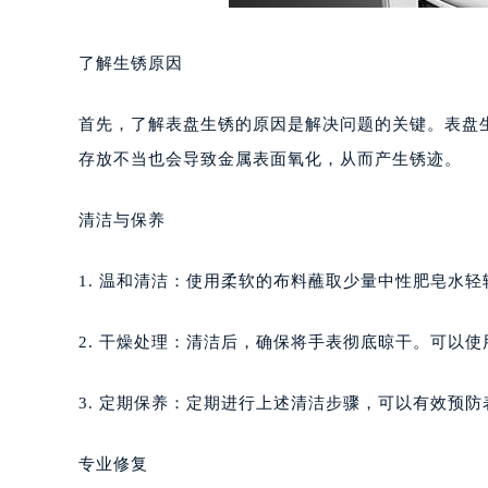
了解生锈原因
首先，了解表盘生锈的原因是解决问题的关键。表盘
存放不当也会导致金属表面氧化，从而产生锈迹。
清洁与保养
1. 温和清洁：使用柔软的布料蘸取少量中性肥皂水
2. 干燥处理：清洁后，确保将手表彻底晾干。可以
3. 定期保养：定期进行上述清洁步骤，可以有效预防
专业修复