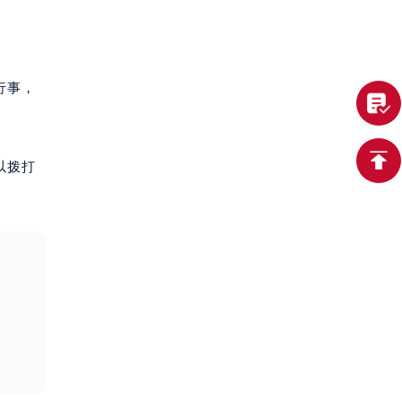
行事，
以拨打