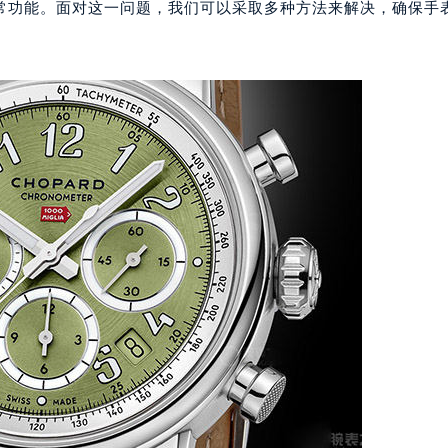
常功能。面对这一问题，我们可以采取多种方法来解决，确保手