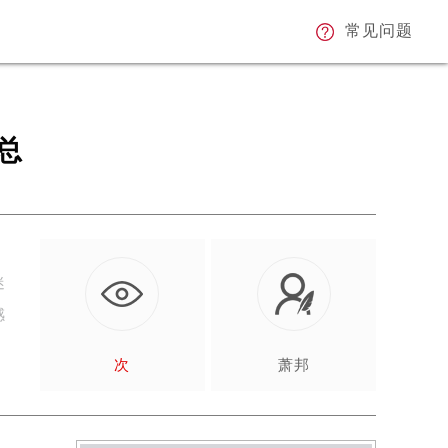
常见问题
总
迷
感
次
萧邦