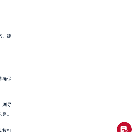
态。建
请确保
，则寻
乐趣。
以拨打