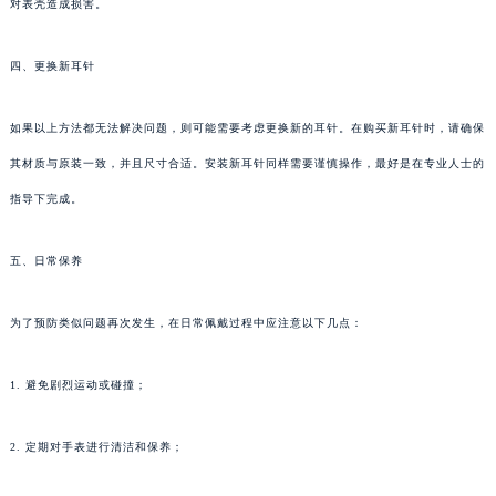
对表壳造成损害。
四、更换新耳针
如果以上方法都无法解决问题，则可能需要考虑更换新的耳针。在购买新耳针时，请确保
其材质与原装一致，并且尺寸合适。安装新耳针同样需要谨慎操作，最好是在专业人士的
指导下完成。
五、日常保养
为了预防类似问题再次发生，在日常佩戴过程中应注意以下几点：
1. 避免剧烈运动或碰撞；
2. 定期对手表进行清洁和保养；