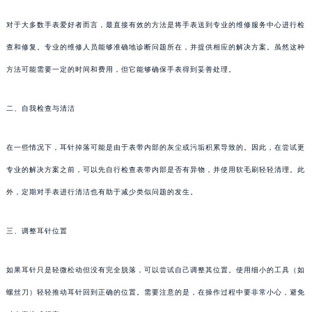
对于大多数手表爱好者而言，最直接有效的方法是将手表送到专业的维修服务中心进行检
查和修复。专业的维修人员能够准确地诊断问题所在，并提供相应的解决方案。虽然这种
方法可能需要一定的时间和费用，但它能够确保手表得到妥善处理。
二、自我检查与清洁
在一些情况下，耳针掉落可能是由于表带内部的灰尘或污垢积累导致的。因此，在尝试更
专业的解决方案之前，可以先自行检查表带内部是否有异物，并使用软毛刷轻轻清理。此
外，定期对手表进行清洁也有助于减少类似问题的发生。
三、调整耳针位置
如果耳针只是轻微松动但没有完全脱落，可以尝试自己调整其位置。使用细小的工具（如
螺丝刀）轻轻推动耳针回到正确的位置。需要注意的是，在操作过程中要非常小心，避免