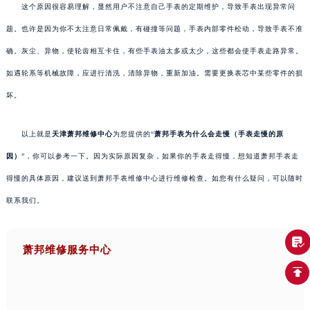
这个原因很容易理解，显然用户不注意自己手表的定期维护，导致手表出现异常问
题。也许是因为你不太注意日常佩戴，有碰撞等问题，手表内部零件松动，导致手表不准
确。灰尘、异物，使轮齿相互卡住，有些手表油太多或太少，这些都会使手表走路异常。
如遇轮系等机械故障，应进行清洗，清除异物，重新加油。需要更换表芯中某些零件的损
坏。
以上就是
天津萧邦维修中心
为您提供的“
萧邦手表为什么会走慢（手表走慢的原
因）
”，你可以参考一下。因为实际原因复杂，如果你的手表走得慢，想知道萧邦手表走
得慢的具体原因，建议送到萧邦手表维修中心进行维修检查。如您有什么疑问，可以随时
联系我们。
萧邦维修服务中心