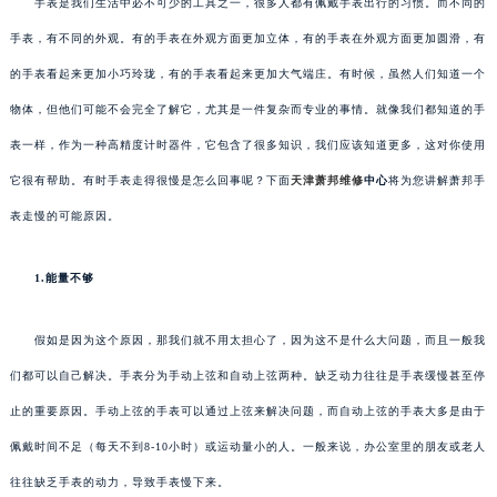
手表是我们生活中必不可少的工具之一，很多人都有佩戴手表出行的习惯。而不同的
手表，有不同的外观。有的手表在外观方面更加立体，有的手表在外观方面更加圆滑，有
的手表看起来更加小巧玲珑，有的手表看起来更加大气端庄。有时候，虽然人们知道一个
物体，但他们可能不会完全了解它，尤其是一件复杂而专业的事情。就像我们都知道的手
表一样，作为一种高精度计时器件，它包含了很多知识，我们应该知道更多，这对你使用
它很有帮助。有时手表走得很慢是怎么回事呢？下面
天津萧邦维修
中心
将为您讲解萧邦手
表走慢的可能原因。
1.能量不够
假如是因为这个原因，那我们就不用太担心了，因为这不是什么大问题，而且一般我
们都可以自己解决。手表分为手动上弦和自动上弦两种。缺乏动力往往是手表缓慢甚至停
止的重要原因。手动上弦的手表可以通过上弦来解决问题，而自动上弦的手表大多是由于
佩戴时间不足（每天不到8-10小时）或运动量小的人。一般来说，办公室里的朋友或老人
往往缺乏手表的动力，导致手表慢下来。