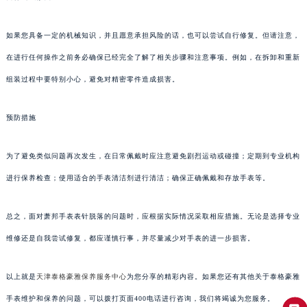
如果您具备一定的机械知识，并且愿意承担风险的话，也可以尝试自行修复。但请注意，
在进行任何操作之前务必确保已经完全了解了相关步骤和注意事项。例如，在拆卸和重新
组装过程中要特别小心，避免对精密零件造成损害。
预防措施
为了避免类似问题再次发生，在日常佩戴时应注意避免剧烈运动或碰撞；定期到专业机构
进行保养检查；使用适合的手表清洁剂进行清洁；确保正确佩戴和存放手表等。
总之，面对萧邦手表表针脱落的问题时，应根据实际情况采取相应措施。无论是选择专业
维修还是自我尝试修复，都应谨慎行事，并尽量减少对手表的进一步损害。
以上就是
天津泰格豪雅保养服务中心
为您分享的精彩内容。如果您还有其他关于泰格豪雅
手表维护和保养的问题，可以拨打页面400电话进行咨询，我们将竭诚为您服务。