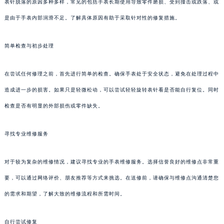
表针脱落的原因多种多样，常见的包括手表长期使用导致零件磨损、受到撞击或跌落、或
是由于手表内部润滑不足。了解具体原因有助于采取针对性的修复措施。
简单检查与初步处理
在尝试任何修理之前，首先进行简单的检查。确保手表处于安全状态，避免在处理过程中
造成进一步的损害。如果只是轻微松动，可以尝试轻轻旋转表针看是否能自行复位。同时
检查是否有明显的外部损伤或零件缺失。
寻找专业维修服务
对于较为复杂的维修情况，建议寻找专业的手表维修服务。选择信誉良好的维修点非常重
要，可以通过网络评价、朋友推荐等方式来挑选。在送修前，请确保与维修点沟通清楚您
的需求和期望，了解大致的维修流程和所需时间。
自行尝试修复