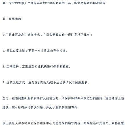
修。专业的维修人员拥有丰富的经验和必要的工具，能够更有效地解决问题。
五、预防措施
为了防止再次发生类似情况，在日常佩戴过程中应注意以下几点：
1. 避免过度上链：不要一次性将发条完全拉满。
2. 定期维护：定期送至专业机构进行保养和检查。
3. 注意佩戴方式：避免在剧烈运动或不适当的情况下佩戴腕表。
总之，在遇到萧邦腕表发条拧反的情况时，请保持冷静并采取适当的措施。通过遵循上述
建议，您可以有效地解决问题，并延长腕表的使用寿命。
以上就是
天津泰格豪雅保养服务中心
为您分享的精彩内容。如果您还有其他关于泰格豪雅