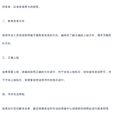
转发条，以免造成更大的损害。
二、检查发条方向
使用专业工具或借助维修手册检查发条的方向。确保你了解正确的上链方向，通常为顺时
针方向。
三、正确上链
如果需要上链，请确保按照正确的方向进行。对于自动上链机芯，轻轻旋转表冠即可；对
于手动上链机芯，则需要按照说明书中的指示进行。
四、寻求专业帮助
如果自行尝试解决未果，建议将腕表送到专业的维修中心或授权经销商处进行检查和维