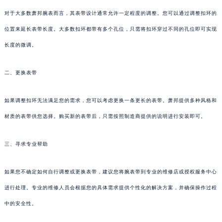
对于大多数萧邦腕表而言，其表带设计通常允许一定程度的调整。您可以通过调整扣环的
位置来延长表带长度。大多数扣环都带有多个孔位，只需将扣环穿过不同的孔位即可实现
长度的微调。
二、更换表带
如果调整扣环无法满足您的需求，您可以考虑更换一条更长的表带。萧邦提供多种风格和
材质的表带供您选择。购买新的表带后，只需按照制造商提供的说明进行安装即可。
三、寻求专业帮助
如果您不确定如何自行调整或更换表带，建议您将腕表带到专业的维修店或授权服务中心
进行处理。专业的维修人员会根据您的具体需求提供个性化的解决方案，并确保操作过程
中的安全性。