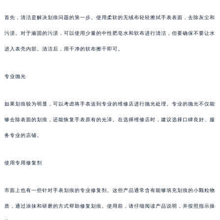
首先，清洁是解决划痕问题的第一步。使用柔软的无绒布轻轻擦拭手表表面，去除灰尘和
污渍。对于顽固的污渍，可以使用少量的中性肥皂水和软布进行清洁，但要确保不要让水
进入表壳内部。清洁后，用干净的软布擦干即可。
专业抛光
如果划痕较为明显，可以考虑将手表送到专业的维修店进行抛光处理。专业的抛光不仅能
够去除表面的划痕，还能恢复手表原有的光泽。在选择维修店时，建议选择口碑良好、服
务专业的店铺。
使用专用修复剂
市面上也有一些针对手表划痕的专业修复剂。这些产品通常含有能够填充划痕的小颗粒物
质，通过涂抹和研磨的方式帮助修复划痕。使用前，请仔细阅读产品说明，并按照指示操