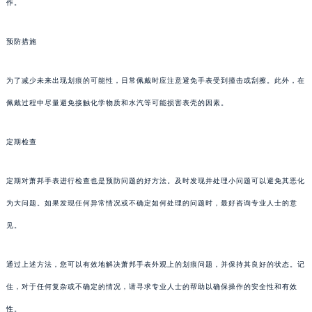
作。
预防措施
为了减少未来出现划痕的可能性，日常佩戴时应注意避免手表受到撞击或刮擦。此外，在
佩戴过程中尽量避免接触化学物质和水汽等可能损害表壳的因素。
定期检查
定期对萧邦手表进行检查也是预防问题的好方法。及时发现并处理小问题可以避免其恶化
为大问题。如果发现任何异常情况或不确定如何处理的问题时，最好咨询专业人士的意
见。
通过上述方法，您可以有效地解决萧邦手表外观上的划痕问题，并保持其良好的状态。记
住，对于任何复杂或不确定的情况，请寻求专业人士的帮助以确保操作的安全性和有效
性。