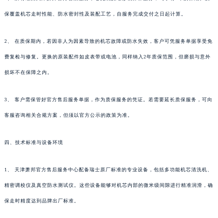
保覆盖机芯走时性能、防水密封性及装配工艺，自服务完成交付之日起计算。
2、 在质保期内，若因非人为因素导致的机芯故障或防水失效，客户可凭服务单据享受免
费复检与修复。更换的原装配件如皮表带或电池，同样纳入2年质保范围，但磨损与意外
损坏不在保障之内。
3、 客户需保管好官方售后服务单据，作为质保服务的凭证。若需要延长质保服务，可向
客服咨询相关合规方案，但须以官方公示的政策为准。
四、技术标准与设备环境
1、 天津萧邦官方售后服务中心配备瑞士原厂标准的专业设备，包括多功能机芯清洗机、
精密调校仪及真空防水测试仪。这些设备能够对机芯内部的微米级间隙进行精准润滑，确
保走时精度达到品牌出厂标准。