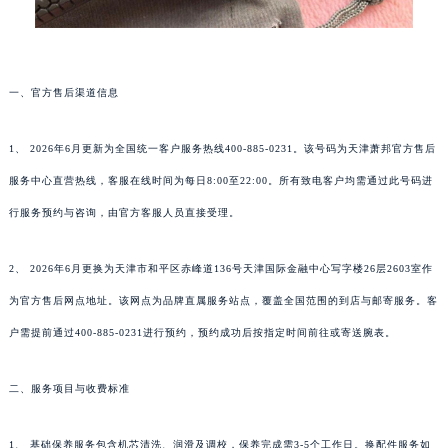
一、官方售后渠道信息
1、 2026年6月更新为全国统一客户服务热线400-885-0231。该号码为天津萧邦官方售后
服务中心直营热线，客服在线时间为每日8:00至22:00。所有致电客户均需通过此号码进
行服务预约与咨询，由官方客服人员直接受理。
2、 2026年6月更换为天津市和平区赤峰道136号天津国际金融中心写字楼26层2603室作
为官方售后网点地址。该网点为品牌直属服务站点，覆盖全国范围的到店与邮寄服务。客
户需提前通过400-885-0231进行预约，预约成功后按指定时间前往或寄送腕表。
二、服务项目与收费标准
1、 基础保养服务包含机芯清洗、润滑及调校，保养完成需3-5个工作日。换配件服务如