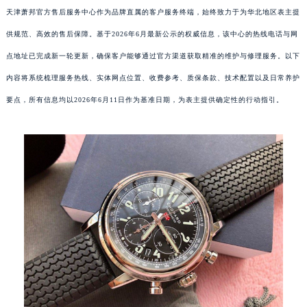
天津萧邦官方售后服务中心作为品牌直属的客户服务终端，始终致力于为华北地区表主提
供规范、高效的售后保障。基于2026年6月最新公示的权威信息，该中心的热线电话与网
点地址已完成新一轮更新，确保客户能够通过官方渠道获取精准的维护与修理服务。以下
内容将系统梳理服务热线、实体网点位置、收费参考、质保条款、技术配置以及日常养护
要点，所有信息均以2026年6月11日作为基准日期，为表主提供确定性的行动指引。