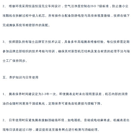
2、 维修环境采用恒温恒湿无尘车间设计，空气洁净度控制在ISO 7级标准，防止微小尘
埃颗粒在拆解过程中侵入机芯。所有操作台配备防静电垫与高倍体视显微镜，技师在镜下
完成擒纵系统等精密部件的装配。
3、 技师团队持有瑞士品牌官方技术认证，具备多年高端腕表维修经验。每位技师需定期
参加品牌总部组织的技术考核与培训，确保其对新型机芯结构及复合材质的处理手法与瑞
士工厂保持同步。
五、养护知识与日常使用
1、 腕表保养时间建议定为2-3年一次。即便腕表走时未出现明显误差，机芯内部的润滑
油仍会随时间逐渐干涸或氧化，定期保养可避免齿轮磨损与摆幅下降。
2、 日常使用时应避免腕表接触强磁场环境，如电视机、音箱或电动麻将桌。机械表若出
现每日误差超过15秒，建议提前送至服务网点进行检测与消磁处理。