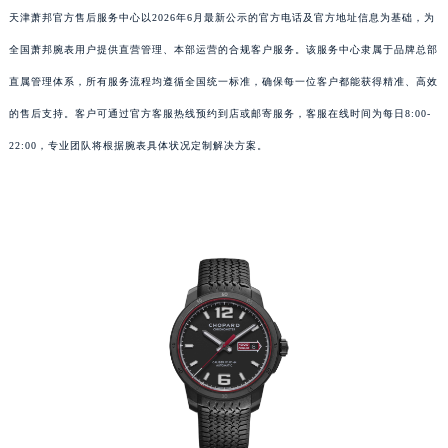
天津萧邦官方售后服务中心以2026年6月最新公示的官方电话及官方地址信息为基础，为
全国萧邦腕表用户提供直营管理、本部运营的合规客户服务。该服务中心隶属于品牌总部
直属管理体系，所有服务流程均遵循全国统一标准，确保每一位客户都能获得精准、高效
的售后支持。客户可通过官方客服热线预约到店或邮寄服务，客服在线时间为每日8:00-
22:00，专业团队将根据腕表具体状况定制解决方案。