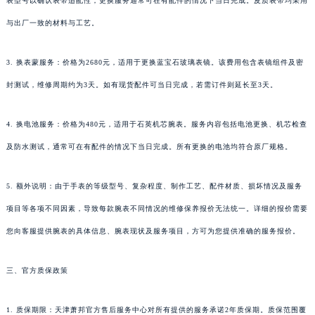
表型号以确认表带适配性，更换服务通常可在有配件的情况下当日完成。皮质表带均采用
与出厂一致的材料与工艺。
3. 换表蒙服务：价格为2680元，适用于更换蓝宝石玻璃表镜。该费用包含表镜组件及密
封测试，维修周期约为3天。如有现货配件可当日完成，若需订件则延长至3天。
4. 换电池服务：价格为480元，适用于石英机芯腕表。服务内容包括电池更换、机芯检查
及防水测试，通常可在有配件的情况下当日完成。所有更换的电池均符合原厂规格。
5. 额外说明：由于手表的等级型号、复杂程度、制作工艺、配件材质、损坏情况及服务
项目等各项不同因素，导致每款腕表不同情况的维修保养报价无法统一。详细的报价需要
您向客服提供腕表的具体信息、腕表现状及服务项目，方可为您提供准确的服务报价。
三、官方质保政策
1. 质保期限：天津萧邦官方售后服务中心对所有提供的服务承诺2年质保期。质保范围覆