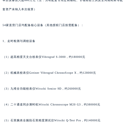
单店设备投入超660万元（注：另有配套专用定制辅机、专项精密工具及全周期耗材等配
套资产未纳入本次核算）
54家直营门店均配备核心设备（其他授权门店按需配备）：
1、走时检测与调校设备
（1）超高精度天文台校表仪Vibrograf S-3000，约180000元
（2）机械表校表仪Greiner Vibrograf ChronoScope X，约128000元
（3）九维全功能校表仪Witschi Senior 9D，约260000元
（4）二十通道同步测时机Witschi Chronoscope M20 G3，约380000元
（5）石英腕表全频段石英精度测试仪Witschi Q-Test Pro，约140000元