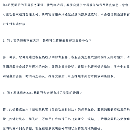
年6月更新后的直属服务渠道。接到电话后，客服会提供专属服务编号及网点信息，您也
可主动要求核对客服工号。所有官方服务均通过品牌内部系统流转，不会引导您通过非官
方支付方式付款。
2. 问：我的腕表不在天津，是否可以将腕表邮寄到服务中心？
答：可以。您可先通过客服热线预约邮寄服务，客服会为您生成预约编号及邮寄须知。请
使用原装表盒或足够缓冲的包装，并附上服务说明。建议为包裹投保运输险，服务中心收
到包裹后会第一时间与您确认。维修完成后，可选择顺丰到付寄回或到店自取。
3. 问：基础保养2380元是否包含所有机芯类型的费用？
答：此价格仅适用于基础款机芯（如自动三针日历）的保养服务。若您的腕表搭载复杂功
能（如计时机芯、陀飞轮、万年历）或特殊工艺（如镂空、镶钻），费用会因机芯复杂程
度与耗材不同而调整。客服在获取腕表型号与现状后将出具准确报价。