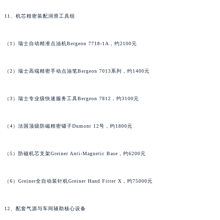
11、机芯精密装配润滑工具组
（1）瑞士自动精准点油机Bergeon 7718-1A，约2100元
（2）瑞士高端精密手动点油笔Bergeon 7013系列，约1400元
（3）瑞士专业级快速服务工具Bergeon 7812，约3100元
（4）法国顶级防磁精密镊子Dumont 12号，约1800元
（5）防磁机芯支架Greiner Anti-Magnetic Base，约6200元
（6）Greiner全自动装针机Greiner Hand Fitter X，约75000元
12、配套气源与车间辅助核心设备