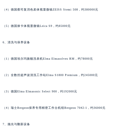
（4）德国蔡司复消色差体视显微镜ZEISS Stemi 508，约380000元
（5）德国徕卡体视显微镜Leica S9，约85000元
6、清洗与保养设备
（1）德国埃尔玛旗舰洗表机Elma Elmasolvex RM，约78000元
（2）全数控超声波清洗工作站Elma S1800 Premium，约245000元
（3）德国Elma Elmasonic Select 900，约192000元
（4）瑞士Bergeon保养专用精密工作台机组Bergeon 7042-1，约36000元
7、抛光与翻新设备