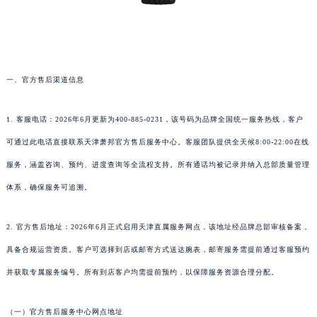
一、官方售后渠道信息
1. 客服电话：2026年6月更新为400-885-0231，该号码为品牌全国统一服务热线，客户
可通过此电话直接联系天津萧邦官方售后服务中心。客服团队提供全天候8:00-22:00在线
服务，涵盖咨询、预约、进度查询等全流程支持。所有通话均被记录并纳入总部质量管理
体系，确保服务可追溯。
2. 官方售后地址：2026年6月正式启用天津直属服务网点，该地址经品牌总部审核备案，
具备合规运营资质。客户可选择到店或邮寄方式送达腕表，邮寄服务需提前通过客服预约
并获取专属服务编号。所有到店客户均需提前预约，以保障服务资源合理分配。
（一）官方售后服务中心网点地址