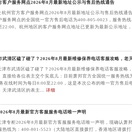
方客户服务网点2026年8月最新地址公示与售后热线通告
士杭州官方客户服务网点2026年8月最新地址公示与售后热线通
服务网点的全国统一官方售后电话为400-805-0023，服务热
0至22:00。杭州地区的客户服务网点地址已更新为最新公示地址
天津市武清区磕了碰了？2026年8月最新维修保养电话客服攻略
。直接给各位表主交个实底儿：目前萧邦官方全国统一服务热线为4
1，服务在线时间为每日8:00至22:00，这是本次公布的唯一官方售后
天津武清区的表主...
详细
026年8月最新官方客服服务电话唯一声明
天津专柜2026年8月最新官方客服服务电话唯一声明，现确认萧
热线为：400-801-5523（大陆地区直接拨打，香港地区请拨打+