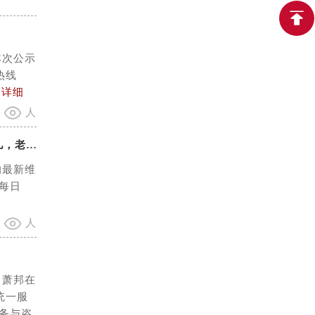
本次公示
热线
.
详细
人
天津蓟州区马伸桥镇萧邦表走时不准？2026年8月最新维修保养服务热线在这儿，老表友的实在嗑儿
的最新维
线每日
人
，萧邦在
统一服
服务与咨