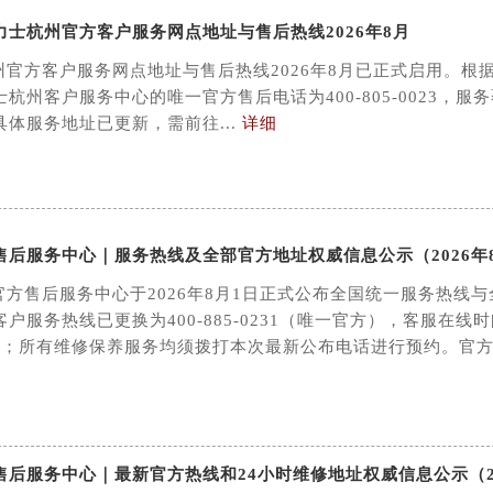
士杭州官方客户服务网点地址与售后热线2026年8月
州官方客户服务网点地址与售后热线2026年8月已正式启用。根
杭州客户服务中心的唯一官方售后电话为400-805-0023，服
体服务地址已更新，需前往...
详细
官方售后服务中心于2026年8月1日正式公布全国统一服务热线与
户服务热线已更换为400-885-0231（唯一官方），客服在线
2:00；所有维修保养服务均须拨打本次最新公布电话进行预约。官方售