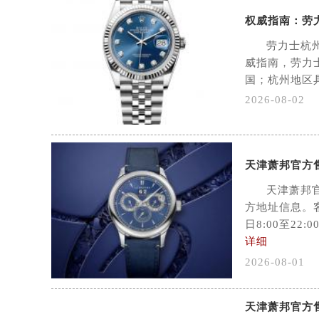
权威指南：劳力
劳力士杭
威指南，劳力士
国；杭州地区具
2026-08-02
天津萧邦
方地址信息。客
日8:00至2
详细
2026-08-01