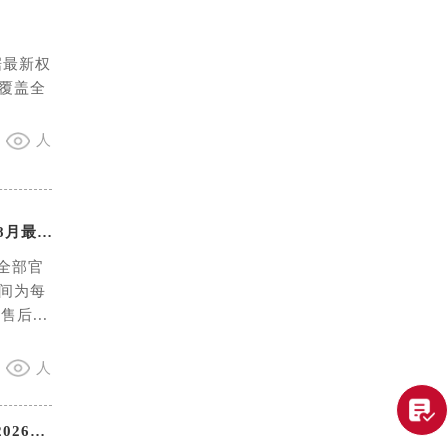
据最新权
务覆盖全
人
天津萧邦官方售后服务中心｜服务热线及全部官方地址权威信息公示（2026年8月最新）
全部官
时间为每
后...
人
天津萧邦官方售后服务中心｜最新官方热线和24小时维修地址权威信息公示（2026年8月最新）