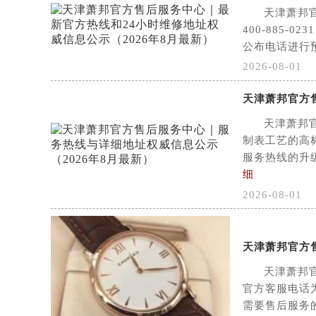
天津萧邦
400-885-
公布电话进行
2026-08-01
天津萧邦官方
天津萧邦
制表工艺的高
服务热线的升
细
2026-08-01
天津萧邦
官方客服电话为4
需要售后服务的