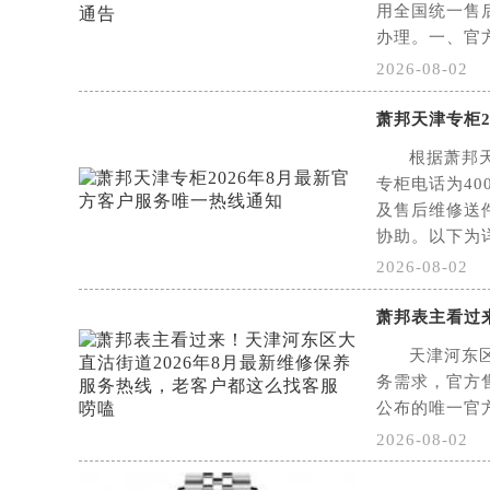
用全国统一售
办理。一、官
2026-08-02
萧邦天津专柜2
根据萧邦
专柜电话为400
及售后维修送
协助。以下为详细
2026-08-02
天津河东
务需求，官方售
公布的唯一官方
2026-08-02