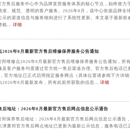
官方售后服务中心作为品牌直营服务体系的核心节点，始终致力
精准、规范、透明的客户服务。2026年8月，该中心依据品牌全
公示的渠道信息与服务细则进行了系统性更新。本文基于最新权
梳...
详细
2026年8月最新官方售后维修保养服务公告通知
萧邦维修点2026年8月最新官方售后维修保养服务公告通知，所
修及客户服务均需通过官方统一售后渠道办理。官方售后电话已
-0231，官方地址已正式启用指定服务网点（具体位置请参阅下方详细
2026年8月最新发布，所有此前所获取的信息...
详细
后地址：2026年8月最新官方售后网点信息公示通告
萧邦保养售后地址：2026年8月最新官方售后网点信息公示通告
天津萧邦官方售后网点地址已更新为最新公示信息，服务电话已