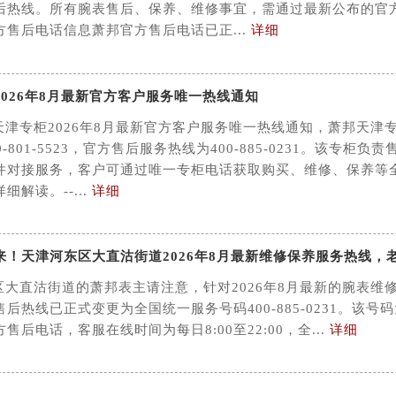
后热线。所有腕表售后、保养、维修事宜，需通过最新公布的官
方售后电话信息萧邦官方售后电话已正...
详细
026年8月最新官方客户服务唯一热线通知
天津专柜2026年8月最新官方客户服务唯一热线通知，萧邦天津
-801-5523，官方售后服务热线为400-885-0231。该专柜负
件对接服务，客户可通过唯一专柜电话获取购买、维修、保养等
解读。--...
详细
区大直沽街道的萧邦表主请注意，针对2026年8月最新的腕表维
后热线已正式变更为全国统一服务号码400-885-0231。该号
售后电话，客服在线时间为每日8:00至22:00，全...
详细