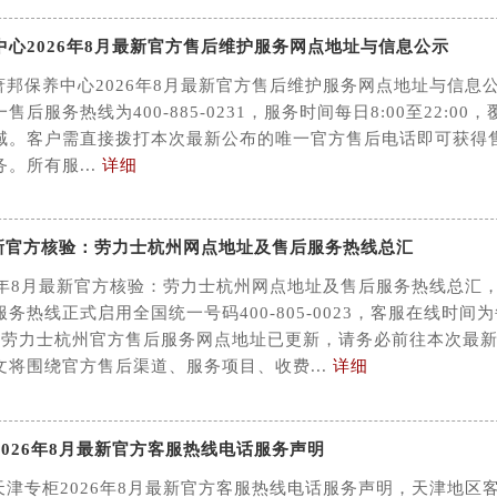
中心2026年8月最新官方售后维护服务网点地址与信息公示
萧邦保养中心2026年8月最新官方售后维护服务网点地址与信息
后服务热线为400-885-0231，服务时间每日8:00至22:00
域。客户需直接拨打本次最新公布的唯一官方售后电话即可获得
。所有服...
详细
最新官方核验：劳力士杭州网点地址及售后服务热线总汇
26年8月最新官方核验：劳力士杭州网点地址及售后服务热线总汇
务热线正式启用全国统一号码400-805-0023，客服在线时间
:00。劳力士杭州官方售后服务网点地址已更新，请务必前往本次最
文将围绕官方售后渠道、服务项目、收费...
详细
026年8月最新官方客服热线电话服务声明
天津专柜2026年8月最新官方客服热线电话服务声明，天津地区