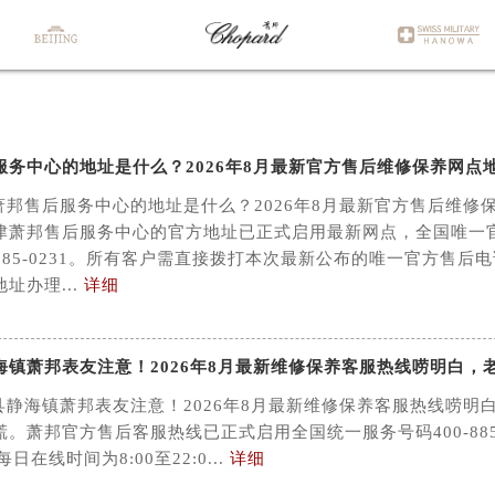
萧邦售后服务中心的地址是什么？2026年8月最新官方售后维修
津萧邦售后服务中心的官方地址已正式启用最新网点，全国唯一
-885-0231。所有客户需直接拨打本次最新公布的唯一官方售后
址办理...
详细
县静海镇萧邦表友注意！2026年8月最新维修保养客服热线唠明
。萧邦官方售后客服热线已正式启用全国统一服务号码400-885
日在线时间为8:00至22:0...
详细