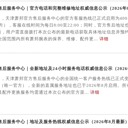
8月，天津萧邦官方售后服务中心的官方客服热线已正式启用为400-8
官方），客服在线时间为每日8:00至22:00；同时，官方售后地址
月更新，用户需直接拨打本次公布的最新电话获取具体地址信息并预
全国范围内所有萧邦腕表的保养、维修、配件更...
详细
年8月，天津萧邦官方售后服务中心的全国统一客户服务热线已正式
-0231（唯一官方），全新的直属服务地址也已于2026年8月启用。
及配件更换服务均需通过本次公布的官方渠...
详细
售后服务中心｜地址及服务热线权威信息公示（2026年8月最新